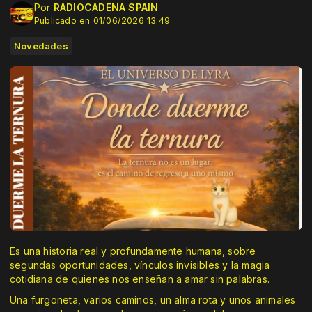
Por
RADIOCADENA SPAIN
Publicado en 01/06/2026 13:49
Novedades
Es una historia real y profundamente humana, sobre
segundas oportunidades, vínculos invisibles y la magia
cotidiana de quienes nos enseñan a amar sin palabras.
Una furgoneta, varios caminos, un alma rota y unos animales