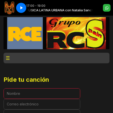
17:00 - 19:00
 Benji Marcos
ardo Gigena
ROMANTICOS EN LA NOCHE con Ricardo Gigena
MUSICA LATINA URBANA con Natalia Sanchez y Benji Mar
Pide tu canción
Nombre:
Correo electrónico:
Ciudad: